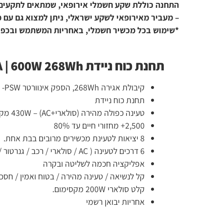
התחנה כוללת שקע חשמלי אירופאי, שמתאים לתקעים ישראליים עם
– מעביר מאירופאי לשקע ישראלי, ניתן למצוא גם עם מפצל ל 2-3 שקעים ישראלים.
*שימוש בכל מכשיר חשמלי, באחריות המשתמש ובכפוף לחוק הח
תחנת כוח ניידת BLUETTI EB3A | 600W 268Wh
קיבולת אגירה 268Wh, הספק אינוורטר LiFePo4/ 600W -PSW
תחנת כוח ניידת
טעינה כפולה מהירה (סולארי+AC) – 430W מקסימום
2,500+ מחזורי חיים עד 80%
8 יציאות לטעינת מכשירים מרובים בבת אחת.
6 דרכים לטעינה ( AC / סולארי / רכב / גנרטור / AC+סולארי / AC+מתאם ).
אפליקציה חכמה לשליטה ובקרה
קל לנשיאה / טעינה מהירה / בטוח ואמין / חסכוני
קלט סולארי 200W מקסימום.
אחריות יבואן רשמי