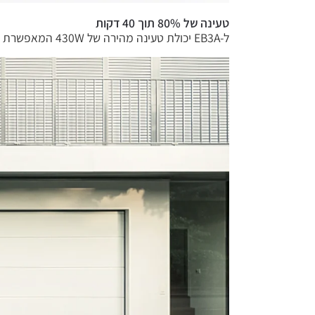
טעינה של 80% תוך 40 דקות
ל-EB3A יכולת טעינה מהירה של 430W המאפשרת טעינה של 80% בזמן שלוקח לך לשתות כוס קפה ומספקת מספיק כוח לפי דרישה.