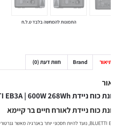
התמונות להמחשה בלבד ט.ל.ח
יאור
Brand
חוות דעת (0)
ור
 ניידת BLUETTI EB3A | 600W 268Wh
ת כוח ניידת לאורח חיים בר קיימא
אשר גנרטורים מסורתיים, הוא כל כך קל מבחינת משקל, ועושה המון עבורך כדי לעזור לך להפחית את פליטת הפחמן לסביבה.