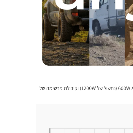
בין אם מדובר בבלנדר קטן, סיר אורז קטן או מקרר קטן, EB3A מכסה על כל המכשירים הודות למהפך 600W AC Pure Sine Wave (נחשול של 1200W) וקיבולת מרשימה של