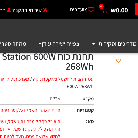
0
₪
מועדפים
שירותי התקנה
התחברות לאזו
סקירות
צפייה ישירה עידן+
מה זה סטרימר?
א
‏תחנת כוח  Station 600W
268Wh
עמוד הבית
/
חשמל ואלקטרוניקה
/
מערכות סולריות ומוצרים ירוק
600W 268Wh
מק"ט
EB3A
קטגוריות
חנות האתר
,
חשמל ואלקטרוניקה
,
מערכות סולר
טאג
הוא כל כך קל מבחינת משקל
,
ועושה המון עבו
התחנה כוללת שקע חשמלי אירופאי
,
יש צורך 
לתקע שלושה פנים
,
נועד להיות חסכוני יותר 