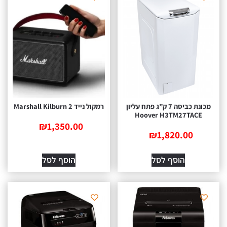
מכונת כביסה 7 ק”ג פתח עליון
‏רמקול נייד Marshall Kilburn 2
Hoover H3TM27TACE
₪
1,350.00
₪
1,820.00
הוסף לסל
הוסף לסל