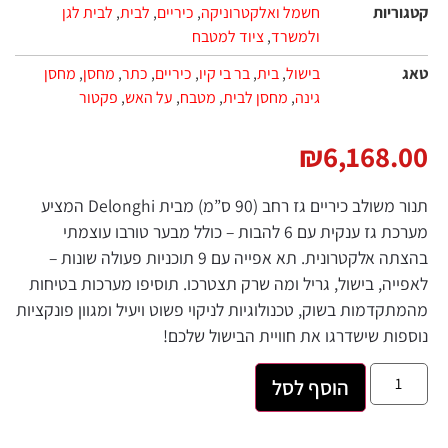
קטגוריות
חשמל ואלקטרוניקה
,
כיריים
,
לבית
,
לבית לגן
ולמשרד
,
ציוד למטבח
טאג
בישול
,
בית
,
בר בי קיו
,
כיריים
,
כתר
,
מחסן
,
מחסן
גינה
,
מחסן לבית
,
מטבח
,
על האש
,
פקטור
₪
6,168.00
תנור משולב כיריים גז רחב (90 ס”מ) מבית Delonghi המציע
מערכת גז ענקית עם 6 להבות – כולל מבער טורבו עוצמתי
בהצתה אלקטרונית. תא אפייה עם 9 תוכניות פעולה שונות –
לאפייה, בישול, גריל ומה שרק תצטרכו. תוסיפו מערכות בטיחות
מהמתקדמות בשוק, טכנולוגיות לניקוי פשוט ויעיל ומגוון פונקציות
נוספות שישדרגו את חוויית הבישול שלכם!
הוסף לסל