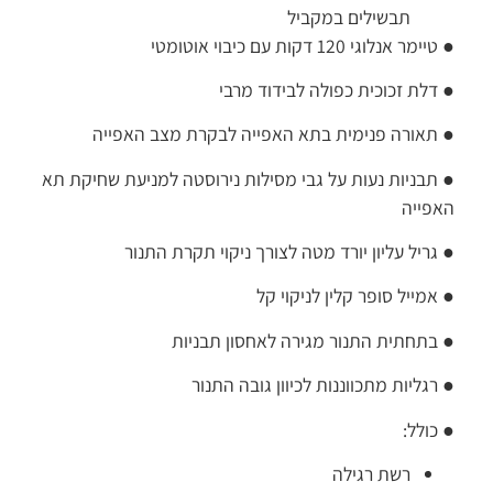
תבשילים במקביל
● טיימר אנלוגי 120 דקות עם כיבוי אוטומטי
● דלת זכוכית כפולה לבידוד מרבי
● תאורה פנימית בתא האפייה לבקרת מצב האפייה
● תבניות נעות על גבי מסילות נירוסטה למניעת שחיקת תא
האפייה
● גריל עליון יורד מטה לצורך ניקוי תקרת התנור
● אמייל סופר קלין לניקוי קל
● בתחתית התנור מגירה לאחסון תבניות
● רגליות מתכווננות לכיוון גובה התנור
● כולל:
רשת רגילה