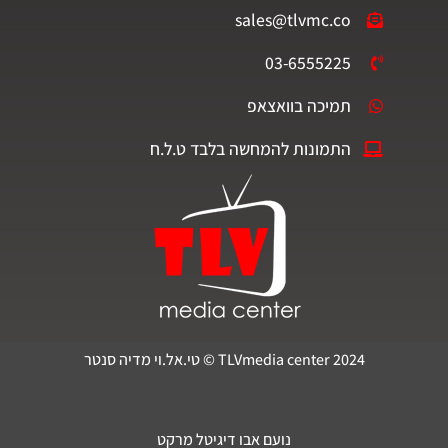
sales@tlvmc.co
03-6555225
תמיכה בוואצאפ
התמונות להמחשה בלבד ט.ל.ח
TLVmedia center 2024 © טי.אל.וי מדיה סנטר
נועם אבו דיגיטל מרקט