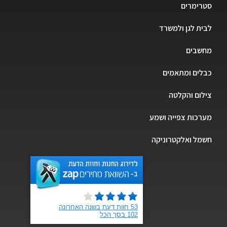
רימרים
ת לגן ולמשרד
שבים
ים ומתאמים
ום והקלטה
כות צפייה ושמע
ל ואלקטרוניקה