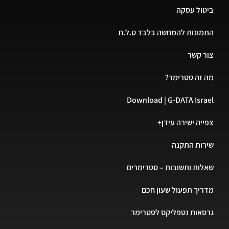
ול עסקה
ונות להמחשה בלבד ט.ל.ח
 קשר
זה סטרימר?
Download | G-DATA Isr
יה ישירה עידן+
ות התקנה
ות ותשובות – סטרימרים
יך תפעול שעון חכם
אות נטפליקס לסטרימר