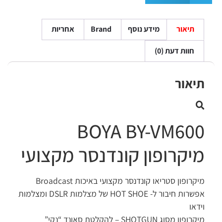
תיאור
מידע נוסף
Brand
אחריות
חוות דעת (0)
יאור
BOYA BY-VM60
יקרופון קונדנסר מקצועי
קרופון סטריאו קונדנסר מקצועי באיכות Broadcast
שרות חיבור ל-
SHOE
HOT
של מצלמות
DSLR
ומצלמות
דאו
קרופון מסוג
SHOTGUN
– להקלטת סאונד “נקי”