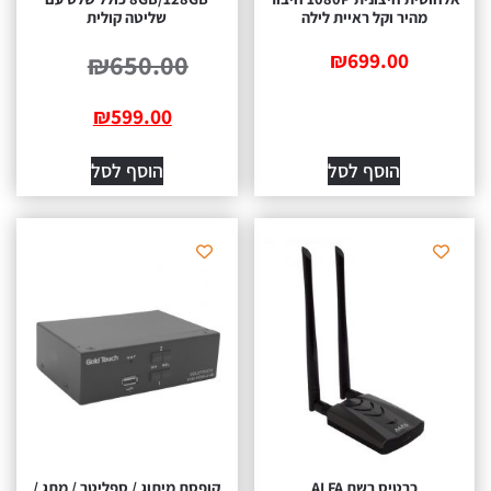
מהיר וקל ראיית לילה
שליטה קולית
₪
699.00
₪
650.00
₪
599.00
הוסף לסל
הוסף לסל
כרטיס רשת ALFA
קופסת מיתוג / ספליטר / מתג /