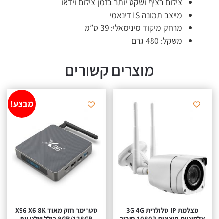
צילום רציף ושקט יותר בזמן צילום וידאו
מייצב תמונה IS דינאמי
מרחק מיקוד מינימאלי: 39 ס”מ
משקל: 480 גרם
מוצרים קשורים
מבצע!
מצלמת IP סלולרית 3G 4G
סטרימר חזק מאוד X96 X6 8K
אלחוטית חיצונית 1080P חיבור
8GB/128GB כולל שלט עם