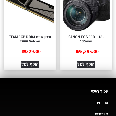
CANON EOS 90D + 18-
זכרון לנייח TEAM 8GB DDR4
2666 Vulcan
135mm
₪
329.00
₪
5,395.00
הוסף לסל
הוסף לסל
ד ראשי
ותינו
יכים