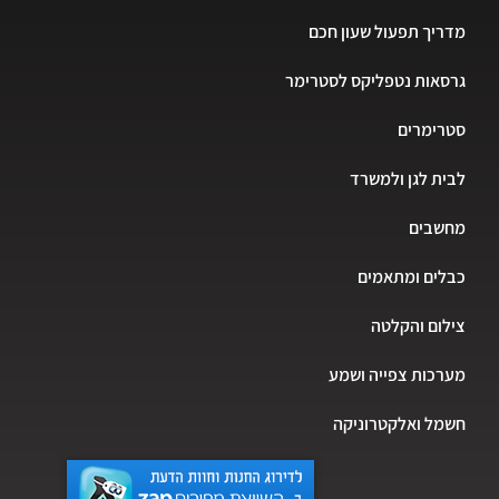
יך תפעול שעון חכם
אות נטפליקס לסטרימר
רימרים
ת לגן ולמשרד
שבים
ים ומתאמים
ום והקלטה
כות צפייה ושמע
ל ואלקטרוניקה