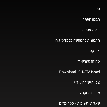
רות
ון האתר
ול עסקה
ונות להמחשה בלבד ט.ל.ח
 קשר
זה סטרימר?
Download | G-DATA Isr
יה ישירה עידן+
ות התקנה
ות ותשובות – סטרימרים