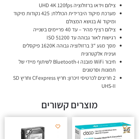
צילום וידאו ברזולוציה UHD 4K 120fps
מערכת מיקוד היברידית הכוללת: 425 נקודות מיקוד
ומיקוד AI בנושא המצולם
צילום רציף מהיר – עד 40 פריימים בשנייה
רגישות לאור גבוהה עד ISO 51200
מסך מגע “3 ברזולוציה גבוהה 1620K פיקסלים
ועינית אלקטרונית
חיבור WiFi מובנה ו-Bluetooth לשיתוף מיידי של
תמונות וסרטונים
2 חריצים לכרטיסי זיכרון: חריץ CFexpress וחריץ SD
UHS-II
מוצרים קשורים