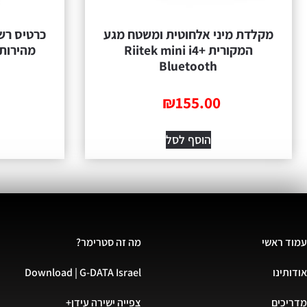
מקלדת מיני אלחוטית ומשטח מגע
המקורית Riitek mini i4+
מהירות 833 מגה – יבואן רש
Bluetooth
₪
155.00
הוסף לסל
עמוד ראשי
מה זה סטרימר?
אודותינו
Download | G-DATA Israel
מדריכים
צפייה ישירה עידן+