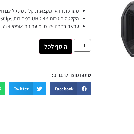
מסרטת וידאו מקצועית קלת משקל עם חיישן “1/2.5 MOS ומעבד תמונה
הקלטה באיכות UHD 4K במהירות 60fps, יציאות 3G-SDI ו- HDMI
עדשת רחבה 25 מ”מ עם זום אופטי x24 וצמצם רחב f/1.8
הוסף לסל
שתפו מוצר לחברים:
Twitter
Facebook