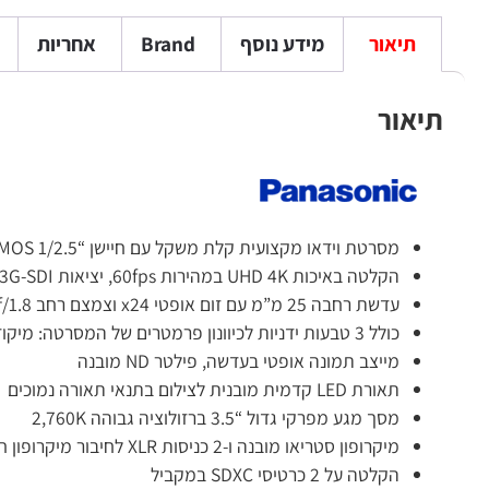
תיאור
מידע נוסף
Brand
אחריות
תיאור
מסרטת וידאו מקצועית קלת משקל עם חיישן “1/2.5 MOS ומעבד תמונה VENUS
הקלטה באיכות UHD 4K במהירות 60fps, יציאות 3G-SDI ו- HDMI
עדשת רחבה 25 מ”מ עם זום אופטי x24 וצמצם רחב f/1.8
כולל 3 טבעות ידניות לכיוונון פרמטרים של המסרטה: מיקוד, זום וצמצם
מייצב תמונה אופטי בעדשה, פילטר ND מובנה
תאורת LED קדמית מובנית לצילום בתנאי תאורה נמוכים
מסך מגע מפרקי גדול “3.5 ברזולוציה גבוהה 2,760K
מיקרופון סטריאו מובנה ו-2 כניסות XLR לחיבור מיקרופון חיצוני (אינו כלול במארז)
הקלטה על 2 כרטיסי SDXC במקביל