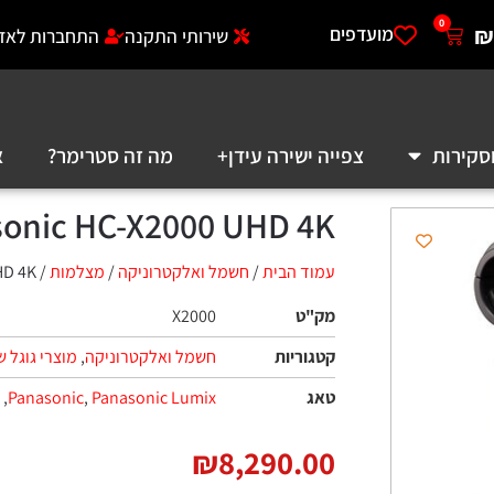
0
₪
מועדפים
שירותי התקנה
התחברות לאזו
סקירות
צפייה ישירה עידן+
מה זה סטרימר?
א
onic HC-X2000 UHD 4K
עמוד הבית
/
חשמל ואלקטרוניקה
/
מצלמות‏
/ Panasonic HC-X2000 UHD 4K
מק"ט
X2000
קטגוריות
חשמל ואלקטרוניקה
,
מוצרי גוגל ש
טאג
Panasonic Lumix
,
Panasonic
,
₪
8,290.00